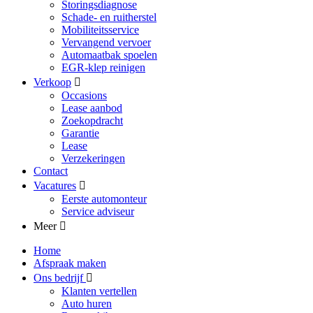
Storingsdiagnose
Schade- en ruitherstel
Mobiliteitsservice
Vervangend vervoer
Automaatbak spoelen
EGR-klep reinigen
Verkoop
Occasions
Lease aanbod
Zoekopdracht
Garantie
Lease
Verzekeringen
Contact
Vacatures
Eerste automonteur
Service adviseur
Meer
Home
Afspraak maken
Ons bedrijf
Klanten vertellen
Auto huren