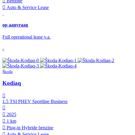
Benzine
Auto & Service Lease
op aanvraag
Full operational lease v.a.
-
Škoda
Kodiaq
1.5 TSI PHEV Sportline Business
2025
1 km
Plug-in Hybride benzine
Auto & Service Lease