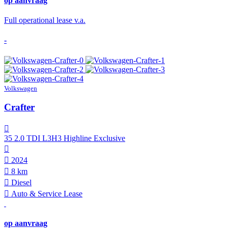
op aanvraag
Full operational lease v.a.
-
Volkswagen
Crafter
35 2.0 TDI L3H3 Highline Exclusive
2024
8 km
Diesel
Auto & Service Lease
op aanvraag