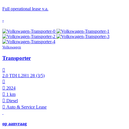
Full operational lease v.a.
-
Volkswagen
Transporter
2.0 TDI L2H1 28 (3/5)
2024
1 km
Diesel
Auto & Service Lease
op aanvraag