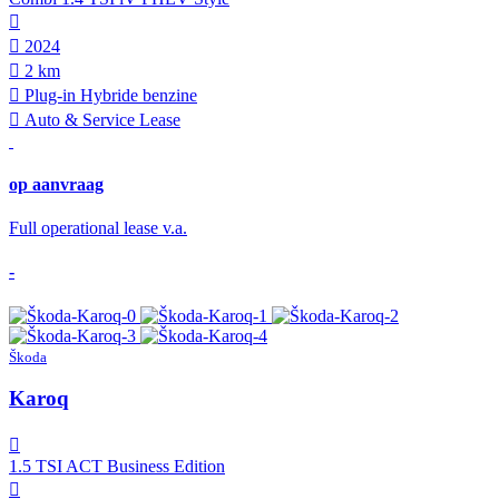
2024
2 km
Plug-in Hybride benzine
Auto & Service Lease
op aanvraag
Full operational lease v.a.
-
Škoda
Karoq
1.5 TSI ACT Business Edition