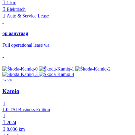
1 km
Elektrisch
Auto & Service Lease
op aanvraag
Full operational lease v.a.
-
Škoda
Kamiq
1.0 TSI Business Edition
2024
8.036 km