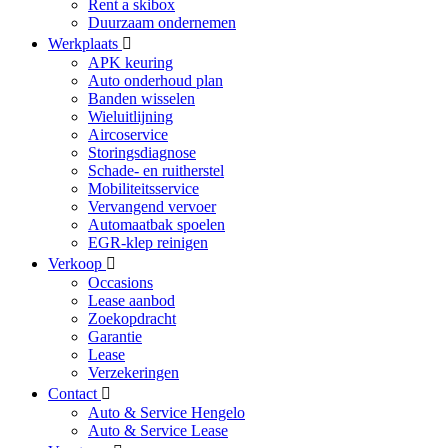
Rent a skibox
Duurzaam ondernemen
Werkplaats
APK keuring
Auto onderhoud plan
Banden wisselen
Wieluitlijning
Aircoservice
Storingsdiagnose
Schade- en ruitherstel
Mobiliteitsservice
Vervangend vervoer
Automaatbak spoelen
EGR-klep reinigen
Verkoop
Occasions
Lease aanbod
Zoekopdracht
Garantie
Lease
Verzekeringen
Contact
Auto & Service Hengelo
Auto & Service Lease