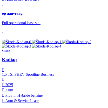
op aanvraag
Full operational lease v.a.
-
Škoda
Kodiaq
1.5 TSI PHEV Sportline Business
2025
2 km
Plug-in Hybride benzine
Auto & Service Lease