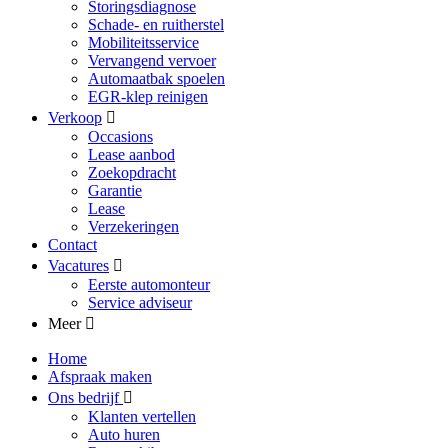
Storingsdiagnose
Schade- en ruitherstel
Mobiliteitsservice
Vervangend vervoer
Automaatbak spoelen
EGR-klep reinigen
Verkoop
Occasions
Lease aanbod
Zoekopdracht
Garantie
Lease
Verzekeringen
Contact
Vacatures
Eerste automonteur
Service adviseur
Meer
Home
Afspraak maken
Ons bedrijf
Klanten vertellen
Auto huren