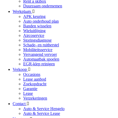
Rent a skibox
Duurzaam ondernemen
Werkplaats
APK keuring
Auto onderhoud plan
Banden wisselen
Wieluitlijning
Aircoservice
Storingsdiagnose
Schade- en ruitherstel
Mobiliteitsservice
Vervangend vervoer
Automaatbak spoelen
EGR-klep reinigen
Verkoop
Occasions
Lease aanbod
Zoekopdracht
Garantie
Lease
Verzekeringen
Contact
Auto & Service Hengelo
Auto & Service Lease