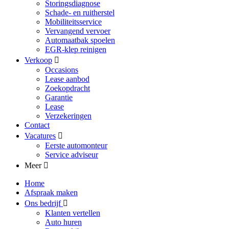
Storingsdiagnose
Schade- en ruitherstel
Mobiliteitsservice
Vervangend vervoer
Automaatbak spoelen
EGR-klep reinigen
Verkoop
Occasions
Lease aanbod
Zoekopdracht
Garantie
Lease
Verzekeringen
Contact
Vacatures
Eerste automonteur
Service adviseur
Meer
Home
Afspraak maken
Ons bedrijf
Klanten vertellen
Auto huren