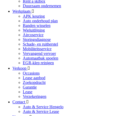
Rent a skibox
Duurzaam ondernemen
Werkplaats
APK keuring
Auto onderhoud plan
Banden wisselen
Wieluitlijning
Aircoservice
Storingsdiagnose
Schade- en ruitherstel
Mobiliteitsservice
Vervangend vervoer
Automaatbak spoelen
EGR-klep reinigen
Verkoop
Occasions
Lease aanbod
Zoekopdracht
Garantie
Lease
Verzekeringen
Contact
Auto & Service Hengelo
Auto & Service Lease