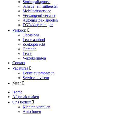
Storingsdiagnose
Schade- en ruitherstel
Mobiliteitsservice
Vervangend vervoer
Automaatbak spoelen
EGR-klep reinigen
Verkoop
Occasions
Lease aanbod
Zoekopdracht
Garantie
Lease
Verzekeringen
Contact
Vacatures
Eerste automonteur
Service adviseur
Meer
Home
Afspraak maken
Ons bedrijf
Klanten vertellen
Auto huren