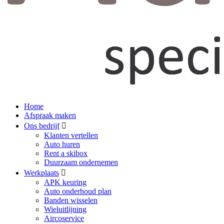
Home
Afspraak maken
Ons bedrijf
Klanten vertellen
Auto huren
Rent a skibox
Duurzaam ondernemen
Werkplaats
APK keuring
Auto onderhoud plan
Banden wisselen
Wieluitlijning
Aircoservice