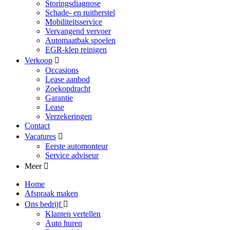
Storingsdiagnose
Schade- en ruitherstel
Mobiliteitsservice
Vervangend vervoer
Automaatbak spoelen
EGR-klep reinigen
Verkoop
Occasions
Lease aanbod
Zoekopdracht
Garantie
Lease
Verzekeringen
Contact
Vacatures
Eerste automonteur
Service adviseur
Meer
Home
Afspraak maken
Ons bedrijf
Klanten vertellen
Auto huren