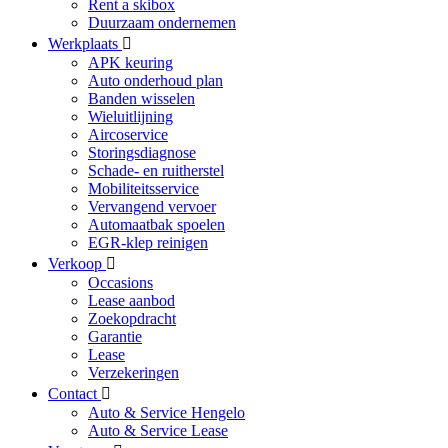
Rent a skibox
Duurzaam ondernemen
Werkplaats
APK keuring
Auto onderhoud plan
Banden wisselen
Wieluitlijning
Aircoservice
Storingsdiagnose
Schade- en ruitherstel
Mobiliteitsservice
Vervangend vervoer
Automaatbak spoelen
EGR-klep reinigen
Verkoop
Occasions
Lease aanbod
Zoekopdracht
Garantie
Lease
Verzekeringen
Contact
Auto & Service Hengelo
Auto & Service Lease