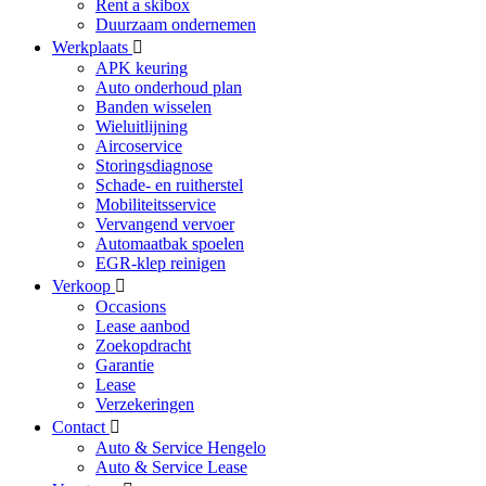
Rent a skibox
Duurzaam ondernemen
Werkplaats
APK keuring
Auto onderhoud plan
Banden wisselen
Wieluitlijning
Aircoservice
Storingsdiagnose
Schade- en ruitherstel
Mobiliteitsservice
Vervangend vervoer
Automaatbak spoelen
EGR-klep reinigen
Verkoop
Occasions
Lease aanbod
Zoekopdracht
Garantie
Lease
Verzekeringen
Contact
Auto & Service Hengelo
Auto & Service Lease