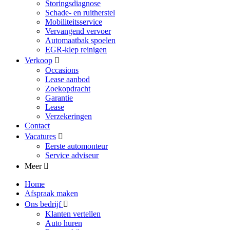
Storingsdiagnose
Schade- en ruitherstel
Mobiliteitsservice
Vervangend vervoer
Automaatbak spoelen
EGR-klep reinigen
Verkoop
Occasions
Lease aanbod
Zoekopdracht
Garantie
Lease
Verzekeringen
Contact
Vacatures
Eerste automonteur
Service adviseur
Meer
Home
Afspraak maken
Ons bedrijf
Klanten vertellen
Auto huren