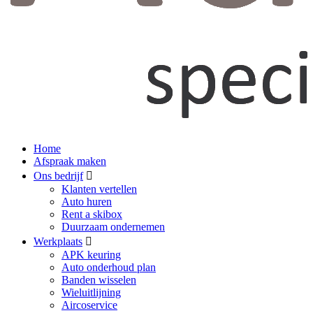
Home
Afspraak maken
Ons bedrijf
Klanten vertellen
Auto huren
Rent a skibox
Duurzaam ondernemen
Werkplaats
APK keuring
Auto onderhoud plan
Banden wisselen
Wieluitlijning
Aircoservice