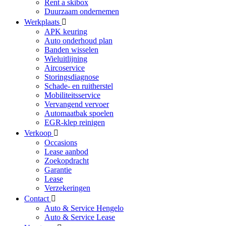
Rent a skibox
Duurzaam ondernemen
Werkplaats
APK keuring
Auto onderhoud plan
Banden wisselen
Wieluitlijning
Aircoservice
Storingsdiagnose
Schade- en ruitherstel
Mobiliteitsservice
Vervangend vervoer
Automaatbak spoelen
EGR-klep reinigen
Verkoop
Occasions
Lease aanbod
Zoekopdracht
Garantie
Lease
Verzekeringen
Contact
Auto & Service Hengelo
Auto & Service Lease