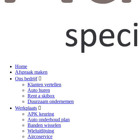
Home
Afspraak maken
Ons bedrijf
Klanten vertellen
Auto huren
Rent a skibox
Duurzaam ondernemen
Werkplaats
APK keuring
Auto onderhoud plan
Banden wisselen
Wieluitlijning
Aircoservice