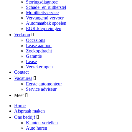
Storingsdiagnose
Schade- en ruitherstel
Mobiliteitsservice
Vervangend vervoer
Automaatbak spoelen
EGR-klep reinigen
Verkoop
Occasions
Lease aanbod
Zoekopdracht
Garantie
Lease
Verzekeringen
Contact
Vacatures
Eerste automonteur
Service adviseur
Meer
Home
Afspraak maken
Ons bedrijf
Klanten vertellen
Auto huren