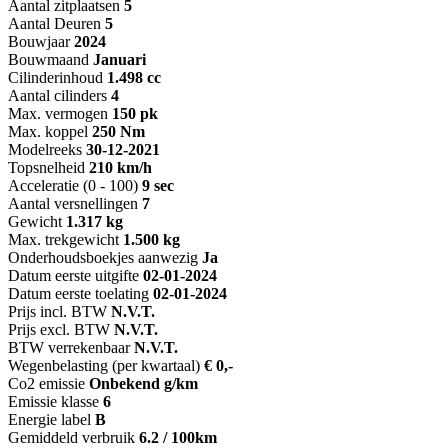
Aantal zitplaatsen
5
Aantal Deuren
5
Bouwjaar
2024
Bouwmaand
Januari
Cilinderinhoud
1.498 cc
Aantal cilinders
4
Max. vermogen
150 pk
Max. koppel
250 Nm
Modelreeks
30-12-2021
Topsnelheid
210 km/h
Acceleratie (0 - 100)
9 sec
Aantal versnellingen
7
Gewicht
1.317 kg
Max. trekgewicht
1.500 kg
Onderhoudsboekjes aanwezig
Ja
Datum eerste uitgifte
02-01-2024
Datum eerste toelating
02-01-2024
Prijs incl. BTW
N.V.T.
Prijs excl. BTW
N.V.T.
BTW verrekenbaar
N.V.T.
Wegenbelasting (per kwartaal)
€ 0,-
Co2 emissie
Onbekend g/km
Emissie klasse
6
Energie label
B
Gemiddeld verbruik
6.2 / 100km