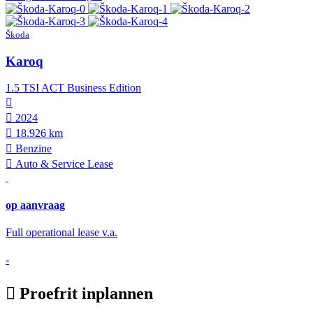
Škoda
Karoq
1.5 TSI ACT Business Edition
2024
18.926 km
Benzine
Auto & Service Lease
op aanvraag
Full operational lease v.a.
-
Proefrit inplannen