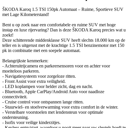
ŠKODA Karoq 1.5 TSI 150pk Automaat – Ruime, Sportieve SUV
met Lage Kilometerstand!
Bent u op zoek naar een comfortabele en ruime SUV met hoge
instap en luxe rijervaring? Dan is deze ŠKODA Karoq precies wat u
zoekt!
Deze schitterende middenklasse SUV heeft slechts 18.000 km op de
teller en is uitgerust met de krachtige 1.5 TSI benzinemotor met 150
pk in combinatie met een soepele automaat.
Belangrijkste kenmerken:
- Achteruitrijcamera en parkeersensoren voor en achter voor
moeiteloos parkeren.
- Navigatiesysteem voor zorgeloze ritten.
- Front Assist voor extra veiligheid.
- LED koplampen voor helder zicht, dag en nacht.
- Bluetooth, Apple CarPlay/Android Auto voor naadloze
connectiviteit.
- Cruise control voor ontspannen lange ritten.
- Stuurwiel- en stoelverwarming voor extra comfort in de winter.
- Verstelbare voorstoelen met lendensteun voor optimale
ondersteuning.
- Isofix voor veilige kinderzitjes.
- Keyless entry/start, waardoor u nooit meer naar uw sleutels hoeft te