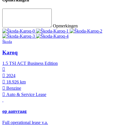
Opmerkingen
Škoda
Karoq
1.5 TSI ACT Business Edition
2024
18.926 km
Benzine
Auto & Service Lease
op aanvraag
Full operational lease v.a.