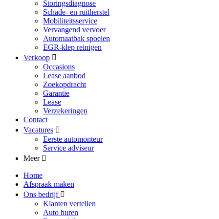
Storingsdiagnose
Schade- en ruitherstel
Mobiliteitsservice
Vervangend vervoer
Automaatbak spoelen
EGR-klep reinigen
Verkoop
Occasions
Lease aanbod
Zoekopdracht
Garantie
Lease
Verzekeringen
Contact
Vacatures
Eerste automonteur
Service adviseur
Meer
Home
Afspraak maken
Ons bedrijf
Klanten vertellen
Auto huren