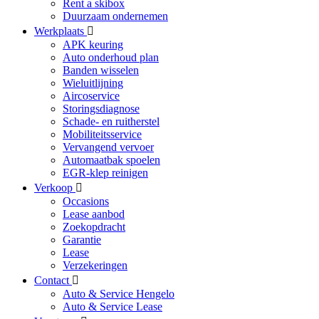
Rent a skibox
Duurzaam ondernemen
Werkplaats
APK keuring
Auto onderhoud plan
Banden wisselen
Wieluitlijning
Aircoservice
Storingsdiagnose
Schade- en ruitherstel
Mobiliteitsservice
Vervangend vervoer
Automaatbak spoelen
EGR-klep reinigen
Verkoop
Occasions
Lease aanbod
Zoekopdracht
Garantie
Lease
Verzekeringen
Contact
Auto & Service Hengelo
Auto & Service Lease